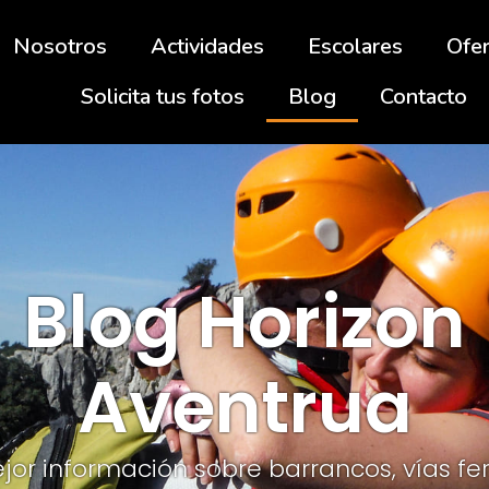
Nosotros
Actividades
Escolares
Ofe
Solicita tus fotos
Blog
Contacto
Blog Horizon
Aventrua
jor información sobre barrancos, vías fer