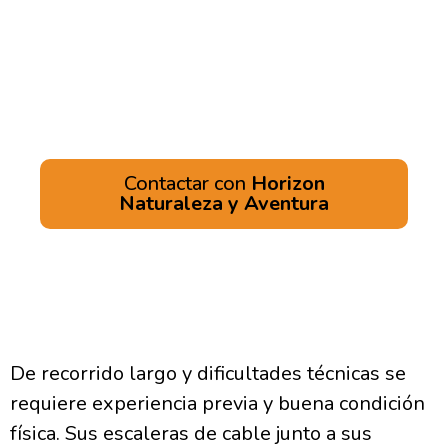
Serranía de Ronda.
¡Una ferrata para los más
experimentados!
Contactar con
Horizon
Naturaleza y Aventura
De recorrido largo y dificultades técnicas se
requiere experiencia previa y buena condición
física. Sus escaleras de cable junto a sus