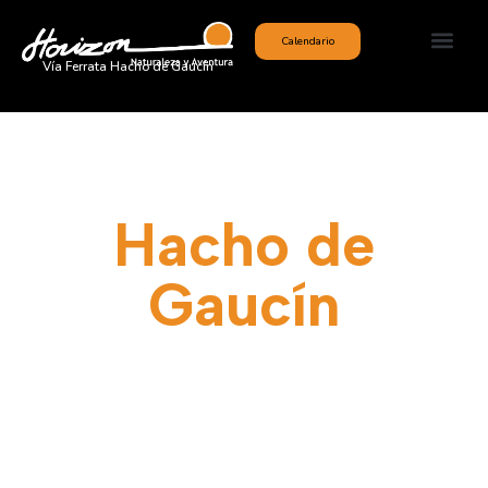
Calendario
Vía Ferrata Hacho de Gaucín
Vía Ferrata
Hacho de
Gaucín
Situada en la Sierra del Hacho,
cerca de la población de
Gaucín, encontramos la vía
ferrata más intensa de la