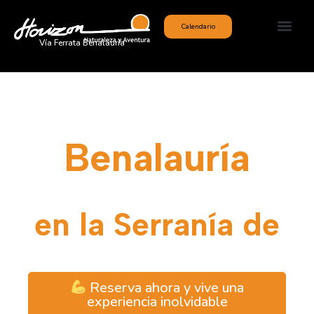
Calendario
Vía Ferrata Benalauría
Vía Ferrata
Benalauría
Aventura vertical
en la Serranía de
Ronda
Reserva ahora y vive una
experiencia inolvidable