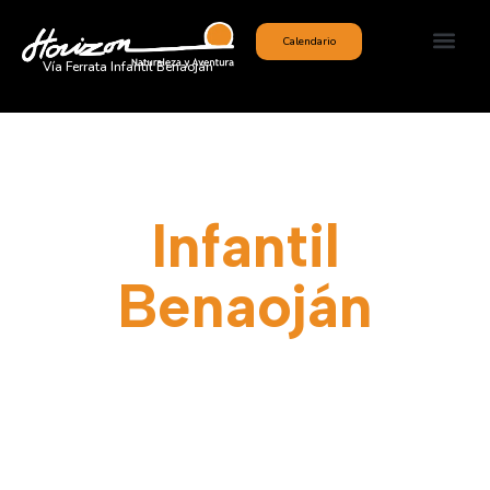
Calendario
Vía Ferrata Infantil Benaoján
Vía Ferrata
Infantil
Benaoján
Situada en Benaoján
encontramos esta Vía Ferrata
para pequeñas almas
aventureras.