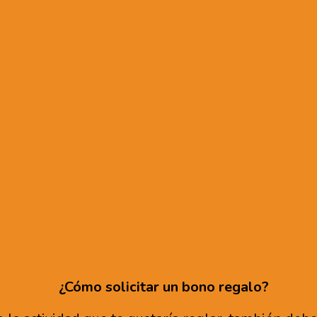
¿Cómo solicitar un bono regalo?