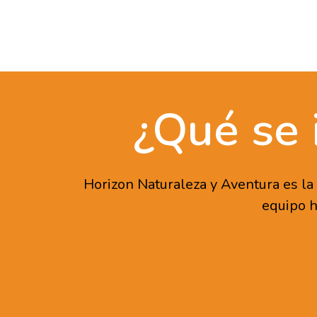
¿Qué se 
Horizon Naturaleza y Aventura es la 
equipo h