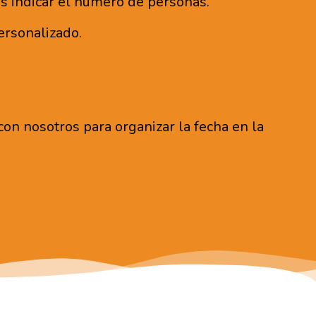
es indicar el número de personas.
ersonalizado.
on nosotros para organizar la fecha en la