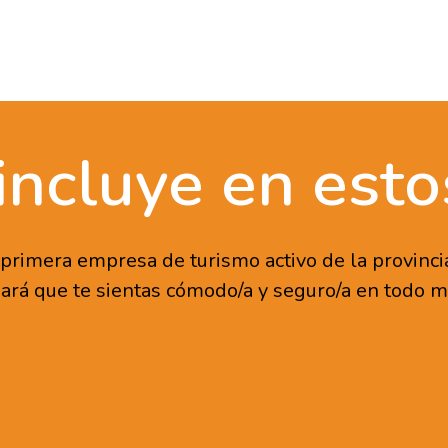
incluye en est
primera empresa de turismo activo de la provinci
ará que te sientas cómodo/a y seguro/a en todo