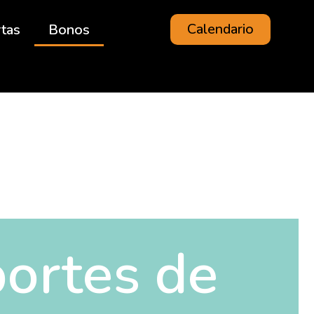
Calendario
rtas
Bonos
ortes de